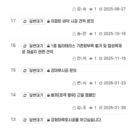
강○숙
1
2025-08-27
17
아파트 바닥 시공 견적 문의
답변대기
송○만
1
2025-10-16
16
1층 빌라테라스 기존방부목 철거 및 합성목재
답변대기
로 재설치 관련 견적
안○석
1
2025-11-16
15
강마루시공 문의
답변대기
변○식
1
2026-01-23
14
삐끼(호객 행위) 근절 캠페인
답변대기
김○조
1
2026-01-28
13
강화마루로시공을 하고싶습니다.
답변대기