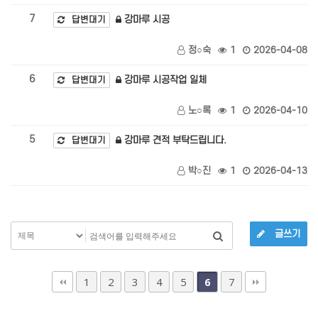
7
강마루 시공
답변대기
정○숙
1
2026-04-08
6
강마루 시공작업 일체
답변대기
노○록
1
2026-04-10
5
강마루 견적 부탁드립니다.
답변대기
박○진
1
2026-04-13
글쓰기
1
2
3
4
5
7
6