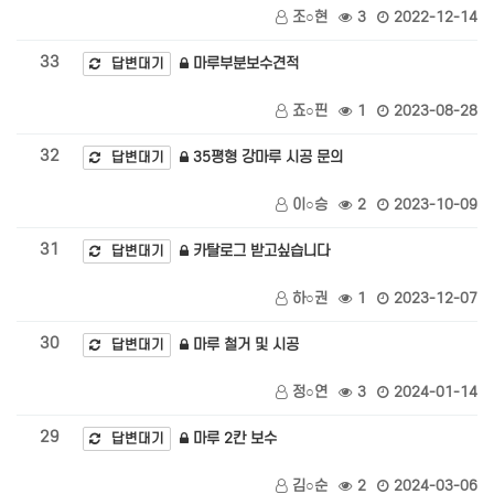
조○현
3
2022-12-14
33
마루부분보수견적
답변대기
죠○핀
1
2023-08-28
32
35평형 강마루 시공 문의
답변대기
이○승
2
2023-10-09
31
카탈로그 받고싶습니다
답변대기
하○권
1
2023-12-07
30
마루 철거 및 시공
답변대기
정○연
3
2024-01-14
29
마루 2칸 보수
답변대기
김○순
2
2024-03-06