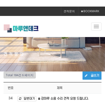
견적문의
★BOOKMARK
Toggl
navig
견적문의
Total 184건
6 페이지
글쓰기
번호
제목
34
강마루 소음 수리 견적 요청 드립니다.
답변대기