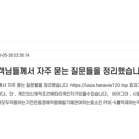
-05-26 03:56:14
고객님들께서 자주 묻는 질문들을 정리했습니
께서 자주 묻는 질문들을 정리했습니다. https://usza.hanavia12
니다。단，개인의신체적조건에따라개인차가있을수있습니다。 비아그라，시알
모두작용하는기전은음경에작용해발기에관여하는효소인 PDE-5를억제하는작