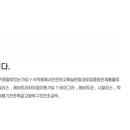
다.
0.top 효과가정말로있는가요？식약청에서안전하고확실한효과로검증받은제품들로
리스，레비트라차이점이뭔가요 ? 비아그라，레비트라，시알리스，칵
용기전은똑같고화학구조만조금씩...