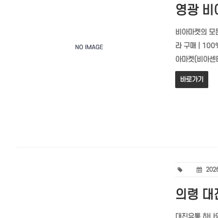
영광 비아
비아마켓의 모든
라 구매 | 100
아마켓(비아센터)
바로가기
2026
의령 대
대진유통 하나