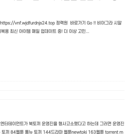
//vnf.wjdfurdnjs24.top 정력원 바로가기 Go !! 비아그라 시알
용 최신 아이템 매일 업데이트 중! 더 이상 고민...
번에 카카오엔터테이먼트가 북토끼 운영진을 형사고소했다고 하는데 그러면 운영진
4웹툰 통뉴 토끼 144드라마 웹툰newtoki 163웹툰 torrent m