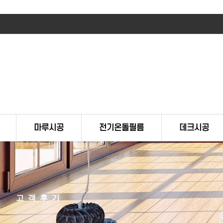
마루시공
전기온돌필름
데크시공
고객후기