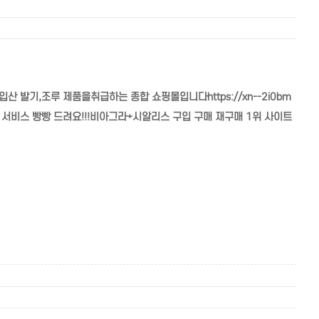
발기,조루 제품을취급하는 종합 쇼핑몰입니다https://xn--2i0bm
+1 서비스 빵빵 드려요!!!비아그라+시알리스 구입 구매 재구매 1위 사이트