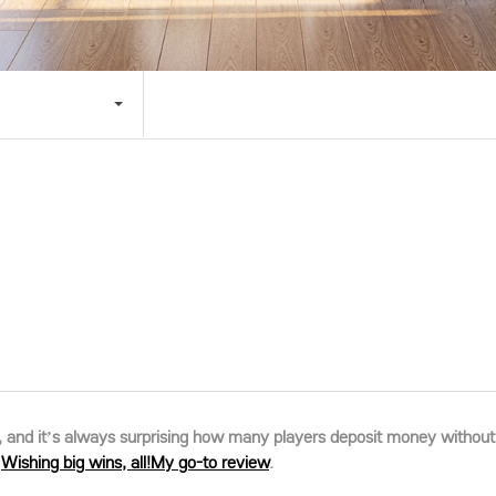
 and it’s always surprising how many players deposit money without ve
:
Wishing big wins, all!My go-to review
.