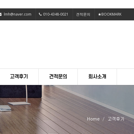
lmh@naver.com
010-4348-0021
견적문의
★BOOKMARK
고객후기
견적문의
회사소개
Home
고객후기