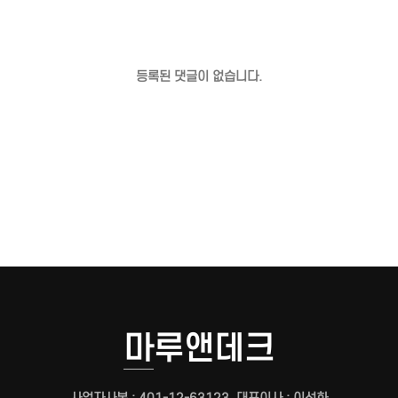
등록된 댓글이 없습니다.
마루앤데크