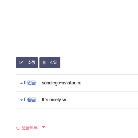
수정
삭제
이전글
sandiego-aviator.co
다음글
It’s nicely w
댓글목록