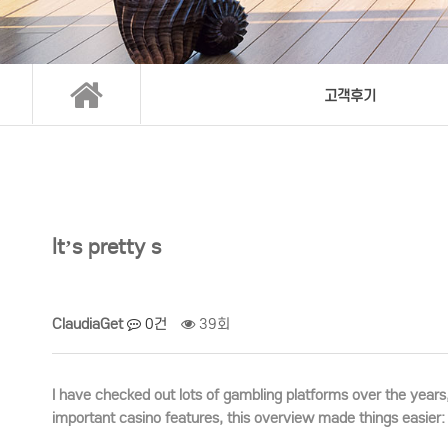
고객후기
It’s pretty s
ClaudiaGet
0건
39회
I have checked out lots of gambling platforms over the years,
important casino features, this overview made things easier